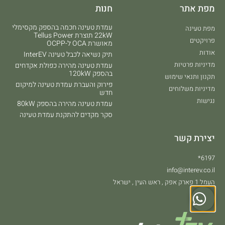
מפת אתר
חנות
עמדת טעינה חכמה בהספק מקסימלי
מפת טעינה
22kW תוצרת Tellus Power
פרויקטים
מאושרת OCA ל-OCPP
אודות
תיק נשיאה לכבל טעינה InterEV
מדיניות פרטיות
עמדת טעינה מהירה כפולת אקדחים
בהספק 120kW
תקנון ותנאי שימוש
פירוק והעברת עמדת טעינה למיקום
מדיניות משלוחים
חדש
נגישות
עמדת טעינה מהירה בהספק 80kW
סקר מקדים להתקנת עמדת טעינה
יצירת קשר
6197*
info@interev.co.il
העמל 1 פארק אפק , ראש העין , ישראל