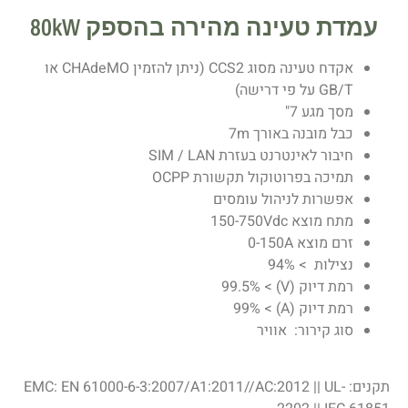
עמדת טעינה מהירה בהספק 80kW
אקדח טעינה מסוג CCS2 (ניתן להזמין CHAdeMO או
GB/T על פי דרישה)
מסך מגע 7"
כבל מובנה באורך 7m
חיבור לאינטרנט בעזרת SIM / LAN
תמיכה בפרוטוקול תקשורת OCPP
אפשרות לניהול עומסים
מתח מוצא 150-750Vdc
זרם מוצא 0-150A
נצילות > 94%
רמת דיוק (V) > 99.5%
רמת דיוק (A) > 99%
סוג קירור: אוויר
תקנים: EMC: EN 61000-6-3:2007/A1:2011//AC:2012 || UL-